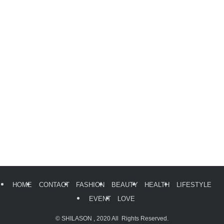
HOME
CONTACT
FASHION
BEAUTY
HEALTH
LIFESTYLE
EVENT
LOVE
©
SHILASON , 2020 All Rights Reserved.