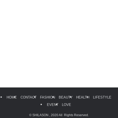
HOME
CONTACT
FASHION
BEAUTY
HEALTH
LIFESTYLE
EVENT
LOVE
©
SHILASON , 2020 All Rights Reserved.