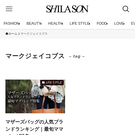
FASHION
BEAUTY
HEALTH
LIFE STYLE
FOOD
LOVE
E
ホーム
マークジェイコブス
マークジェイコブス
– tag –
LIFE STYLE
マザーズバッグの人気ブラ
ンドランキング｜最旬ママ