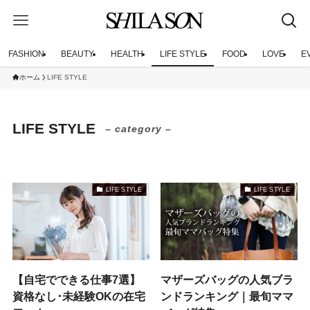
FASHION
BEAUTY
HEALTH
LIFE STYLE
FOOD
LOVE
E
ホーム
LIFE STYLE
LIFE STYLE
– category –
LIFE STYLE
LIFE STYLE
【自宅でできる仕事7選】
マザーズバッグの人気ブラ
資格なし･未経験OKの在宅
ンドランキング｜最旬ママ