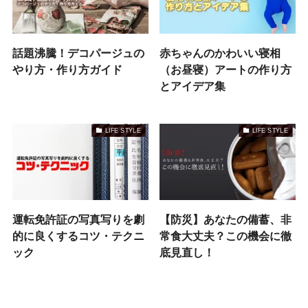
話題沸騰！デコパージュの
赤ちゃんのかわいい寝相
やり方・作り方ガイド
（お昼寝）アートの作り方
とアイデア集
LIFE STYLE
LIFE STYLE
運転免許証の写真写りを劇
【防災】あなたの備蓄、非
的に良くするコツ・テクニ
常食大丈夫？この機会に徹
ック
底見直し！