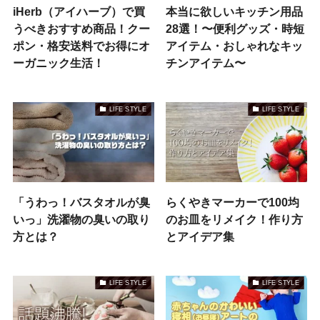
iHerb（アイハーブ）で買
本当に欲しいキッチン用品
うべきおすすめ商品！クー
28選！〜便利グッズ・時短
ポン・格安送料でお得にオ
アイテム・おしゃれなキッ
ーガニック生活！
チンアイテム〜
LIFE STYLE
LIFE STYLE
「うわっ！バスタオルが臭
らくやきマーカーで100均
いっ」洗濯物の臭いの取り
のお皿をリメイク！作り方
方とは？
とアイデア集
LIFE STYLE
LIFE STYLE