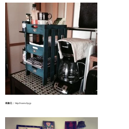
画像元：
http://roomclip.jp