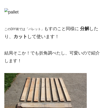
分解
した
もすのこと同様に
このDIY術では「パレット」
り、
カット
して使います！
結局そこか！でも折角調べたし、可愛いので紹介
します！