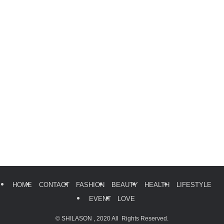
HOME
CONTACT
FASHION
BEAUTY
HEALTH
LIFESTYLE
EVENT
LOVE
©
SHILASON , 2020 All Rights Reserved.