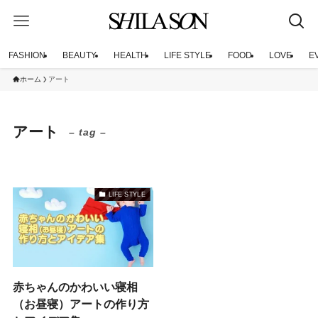
FASHION
BEAUTY
HEALTH
LIFE STYLE
FOOD
LOVE
E
ホーム
アート
アート
– tag –
LIFE STYLE
赤ちゃんのかわいい寝相
（お昼寝）アートの作り方