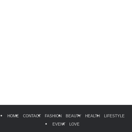
HOME
CONTACT
FASHION
BEAUTY
HEALTH
LIFESTYLE
EVENT
LOVE