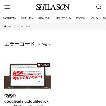
FASHION
BEAUTY
HEALTH
LIFE STYLE
FOOD
LOVE
E
ホーム
エラーコード
エラーコード
– tag –
OTHER
突然の
googleads.g.doubleclick.