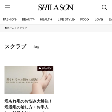
FASHION
BEAUTY
HEALTH
LIFE STYLE
FOOD
LOVE
E
ホーム
スクラブ
スクラブ
– tag –
BEAUTY
埋もれ毛のお悩み大解決！
埋没毛の治し方・お手入