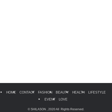
HOME
CONTACT
FASHION
BEAUTY
HEALTH
LIFESTYLE
EVENT
LOVE
©
SHILASON , 2020 All Rights Reserved.