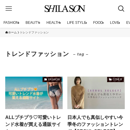
FASHION
BEAUTY
HEALTH
LIFE STYLE
FOOD
LOVE
E
ホーム
トレンドファッション
トレンドファッション
– tag –
FASHION
OTHER
ALLプチプラ♡可愛いトレ
日本人でも真似しやすい今
ンド水着が買える通販サイ
季冬のファッショントレン