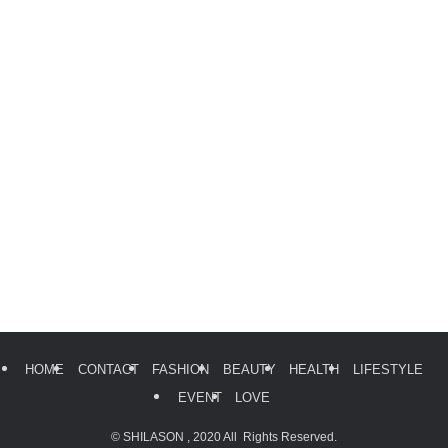
HOME
CONTACT
FASHION
BEAUTY
HEALTH
LIFESTYLE
EVENT
LOVE
©
SHILASON , 2020 All Rights Reserved.