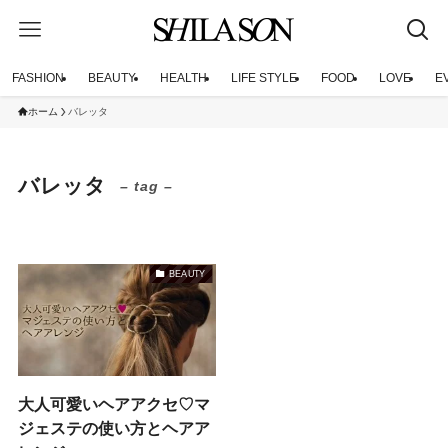
FASHION
BEAUTY
HEALTH
LIFE STYLE
FOOD
LOVE
E
ホーム
バレッタ
バレッタ
– tag –
BEAUTY
大人可愛いヘアアクセ♡マ
ジェステの使い方とヘアア