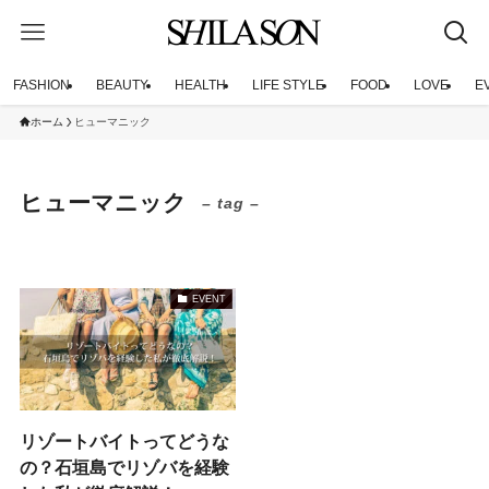
FASHION
BEAUTY
HEALTH
LIFE STYLE
FOOD
LOVE
E
ホーム
ヒューマニック
ヒューマニック
– tag –
EVENT
リゾートバイトってどうな
の？石垣島でリゾバを経験