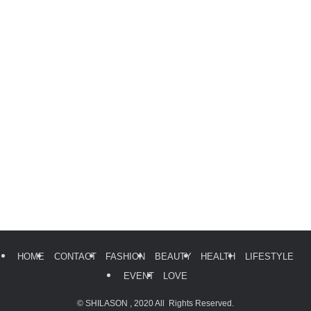
HOME
CONTACT
FASHION
BEAUTY
HEALTH
LIFESTYLE
EVENT
LOVE
©
SHILASON , 2020 All Rights Reserved.