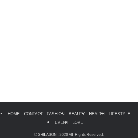
HOME
CONTACT
FASHION
BEAUTY
HEALTH
LIFESTYLE
EVENT
LOVE
©
SHILASON , 2020 All Rights Reserved.