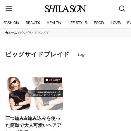
FASHION
BEAUTY
HEALTH
LIFE STYLE
FOOD
LOVE
E
ホーム
ビッグサイドブレイド
ビッグサイドブレイド
– tag –
BEAUTY
三つ編み&編み込みを使っ
た簡単で大人可愛いヘアア