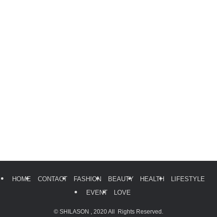
HOME
CONTACT
FASHION
BEAUTY
HEALTH
LIFESTYLE
EVENT
LOVE
©
SHILASON , 2020 All Rights Reserved.