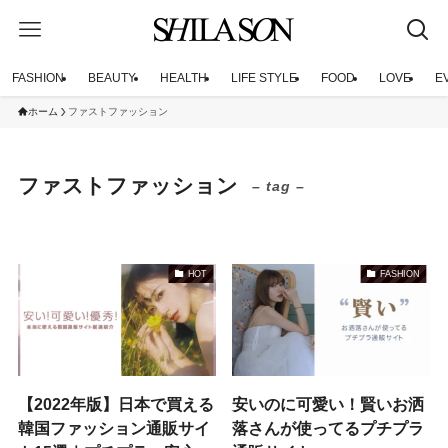
FASHION
BEAUTY
HEALTH
LIFE STYLE
FOOD
LOVE
E
ホーム
ファストファッション
ファストファッション
– tag –
HOT
FASHION
【2022年版】日本で買える
安いのに可愛い！賢いお洒
韓国ファッション通販サイ
落さんが使ってるプチプラ