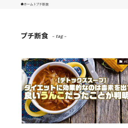
ホーム
プチ断食
プチ断食
– tag –
HE