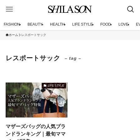
FASHION
BEAUTY
HEALTH
LIFE STYLE
FOOD
LOVE
E
ホーム
レスポートサック
レスポートサック
– tag –
LIFE STYLE
マザーズバッグの人気ブラ
ンドランキング｜最旬ママ