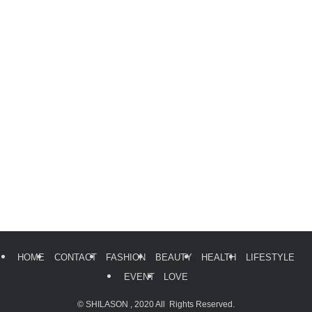
HOME
CONTACT
FASHION
BEAUTY
HEALTH
LIFESTYLE
EVENT
LOVE
©
SHILASON , 2020 All Rights Reserved.