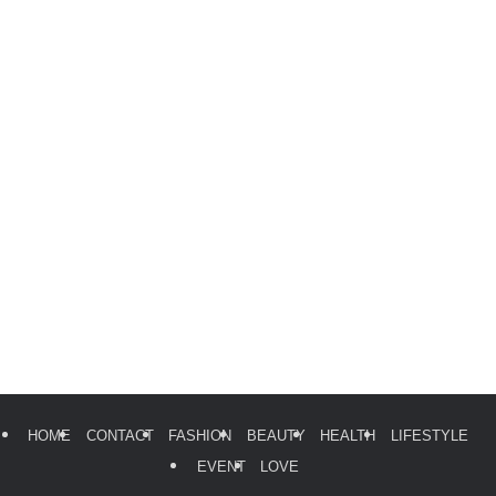
HOME
CONTACT
FASHION
BEAUTY
HEALTH
LIFESTYLE
EVENT
LOVE