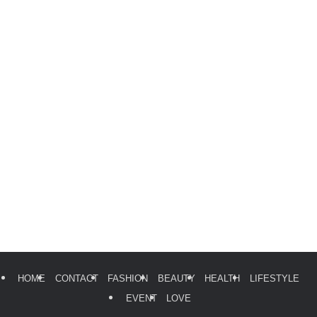
HOME
CONTACT
FASHION
BEAUTY
HEALTH
LIFESTYLE
EVENT
LOVE