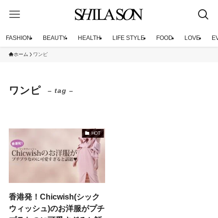
FASHION
BEAUTY
HEALTH
LIFE STYLE
FOOD
LOVE
E
ホーム
ワンピ
ワンピ
– tag –
HOT
香港発！Chicwish(シック
ウィッシュ)のお洋服がプチ