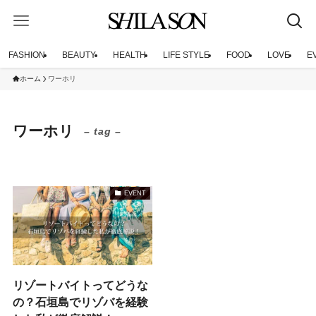
FASHION
BEAUTY
HEALTH
LIFE STYLE
FOOD
LOVE
E
ホーム
ワーホリ
ワーホリ
– tag –
EVENT
リゾートバイトってどうな
の？石垣島でリゾバを経験