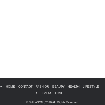
HOME
CONTACT
FASHION
BEAUTY
HEALTH
LIFESTYLE
EVENT
LOVE
©
SHILASON , 2020 All Rights Reserved.