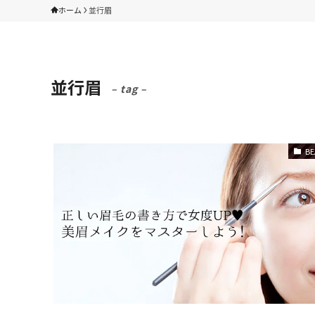
ホーム
並行眉
並行眉
– tag –
BE