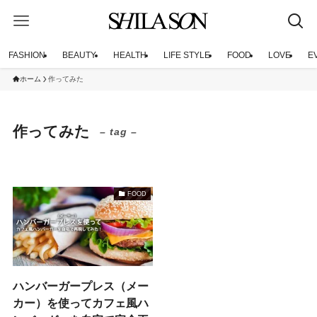
FASHION
BEAUTY
HEALTH
LIFE STYLE
FOOD
LOVE
E
ホーム
作ってみた
作ってみた
– tag –
FOOD
ハンバーガープレス（メー
カー）を使ってカフェ風ハ