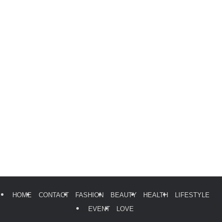
HOME
CONTACT
FASHION
BEAUTY
HEALTH
LIFESTYLE
EVENT
LOVE