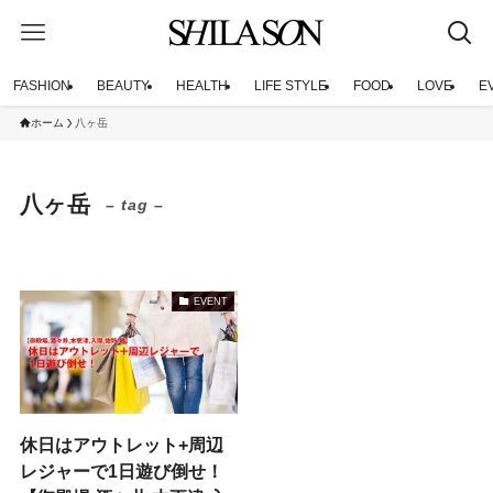
FASHION
BEAUTY
HEALTH
LIFE STYLE
FOOD
LOVE
E
ホーム
八ヶ岳
八ヶ岳
– tag –
EVENT
休日はアウトレット+周辺
レジャーで1日遊び倒せ！