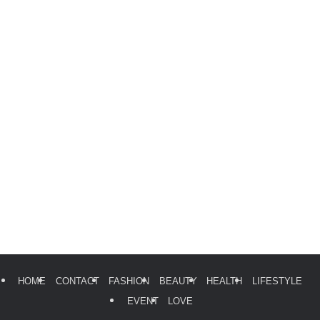
HOME
CONTACT
FASHION
BEAUTY
HEALTH
LIFESTYLE
EVENT
LOVE