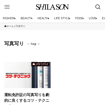
FASHION
BEAUTY
HEALTH
LIFE STYLE
FOOD
LOVE
E
ホーム
写真写り
写真写り
– tag –
LIFE STYLE
運転免許証の写真写りを劇
的に良くするコツ・テクニ