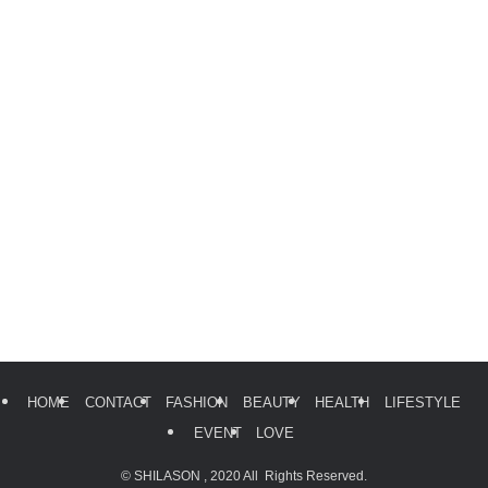
HOME
CONTACT
FASHION
BEAUTY
HEALTH
LIFESTYLE
EVENT
LOVE
©
SHILASON , 2020 All Rights Reserved.