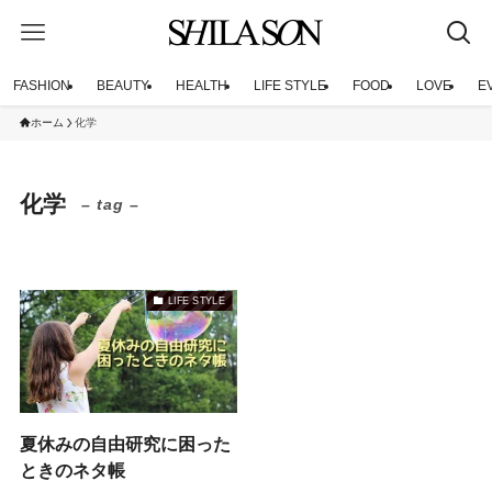
FASHION
BEAUTY
HEALTH
LIFE STYLE
FOOD
LOVE
E
ホーム
化学
化学
– tag –
LIFE STYLE
夏休みの自由研究に困った
ときのネタ帳