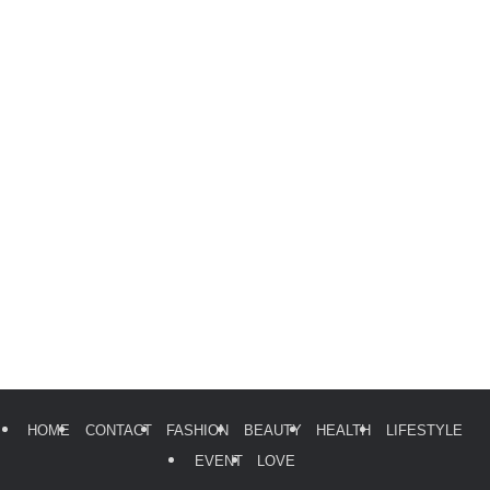
HOME
CONTACT
FASHION
BEAUTY
HEALTH
LIFESTYLE
EVENT
LOVE