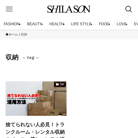
FASHION
BEAUTY
HEALTH
LIFE STYLE
FOOD
LOVE
E
ホーム
収納
収納
– tag –
PR
捨てられない人必見！トラ
ンクルーム・レンタル収納