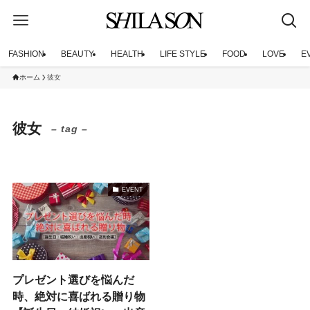
FASHION
BEAUTY
HEALTH
LIFE STYLE
FOOD
LOVE
E
ホーム
彼女
彼女
– tag –
EVENT
プレゼント選びを悩んだ
時、絶対に喜ばれる贈り物