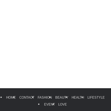
HOME
CONTACT
FASHION
BEAUTY
HEALTH
LIFESTYLE
EVENT
LOVE