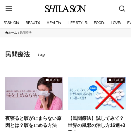
FASHION
BEAUTY
HEALTH
LIFE STYLE
FOOD
LOVE
E
ホーム
民間療法
民間療法
– tag –
HEALTH
HEALTH
夜寝ると咳が止まらない原
【民間療法】試してみて？
因とは？咳を止める方法
世界の風邪の治し方16選+3