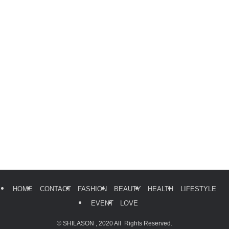
HOME
CONTACT
FASHION
BEAUTY
HEALTH
LIFESTYLE
EVENT
LOVE
©
SHILASON , 2020 All Rights Reserved.