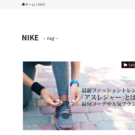
ホーム
NIKE
NIKE
– tag –
FAS