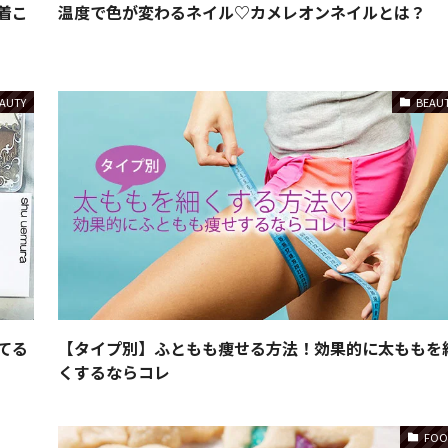
着こ
温度で色が変わるネイル♡カメレオンネイルとは？
AUTY
BEAU
てる
【タイプ別】ふともも痩せる方法！効果的に太ももを
くするならコレ
FOO