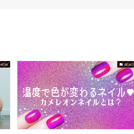
HION
BEAU