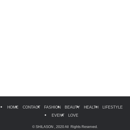
HOME
CONTACT
FASHION
BEAUTY
HEALTH
LIFESTYLE
EVENT
LOVE
©
SHILASON , 2020 All Rights Reserved.