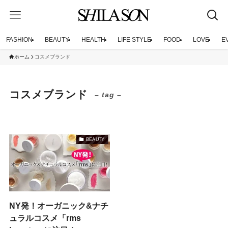
FASHION
BEAUTY
HEALTH
LIFE STYLE
FOOD
LOVE
E
ホーム
コスメブランド
コスメブランド
– tag –
BEAUTY
NY発！オーガニック&ナチ
ュラルコスメ「rms