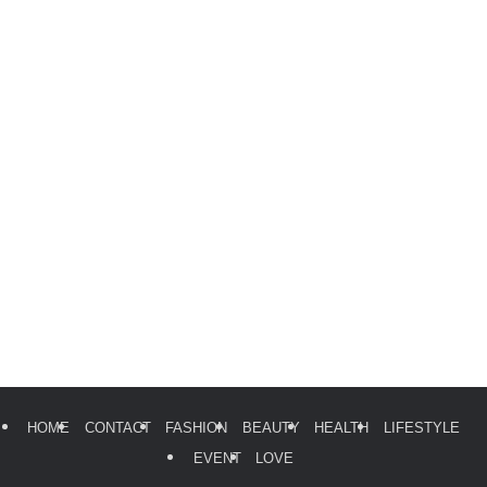
HOME
CONTACT
FASHION
BEAUTY
HEALTH
LIFESTYLE
EVENT
LOVE