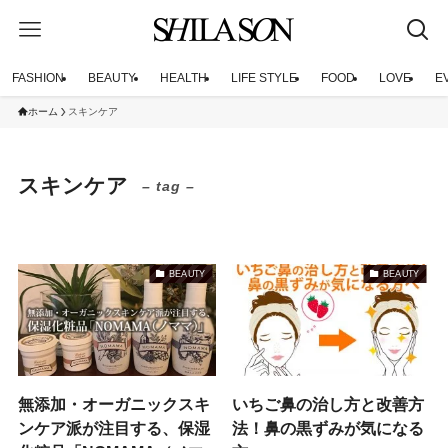
FASHION
BEAUTY
HEALTH
LIFE STYLE
FOOD
LOVE
E
ホーム
スキンケア
スキンケア
– tag –
BEAUTY
BEAUTY
無添加・オーガニックスキ
いちご鼻の治し方と改善方
ンケア派が注目する、保湿
法！鼻の黒ずみが気になる