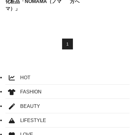
化粧品「NOMAMA（ノマ
方へ
マ）」
1
HOT
FASHION
BEAUTY
LIFESTYLE
LOVE