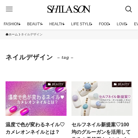
FASHION
BEAUTY
HEALTH
LIFE STYLE
FOOD
LOVE
E
ホーム
ネイルデザイン
ネイルデザイン
– tag –
BEAUTY
BEAUTY
温度で色が変わるネイル♡
セルフネイル新提案♡100
カメレオンネイルとは？
均のグルーガンを活用して