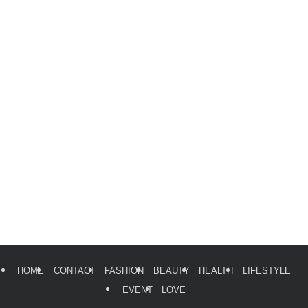
HOME
CONTACT
FASHION
BEAUTY
HEALTH
LIFESTYLE
EVENT
LOVE