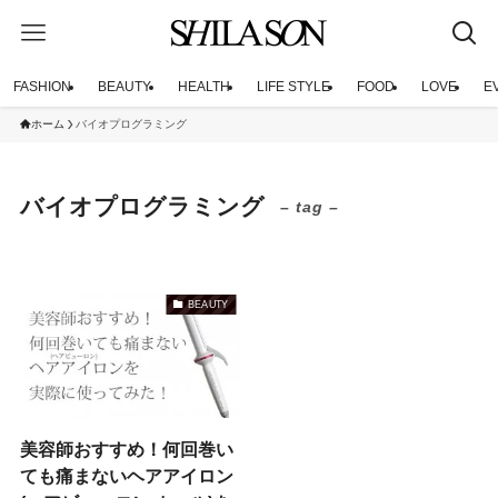
FASHION
BEAUTY
HEALTH
LIFE STYLE
FOOD
LOVE
E
ホーム
バイオプログラミング
バイオプログラミング
– tag –
BEAUTY
美容師おすすめ！何回巻い
ても痛まないヘアアイロン