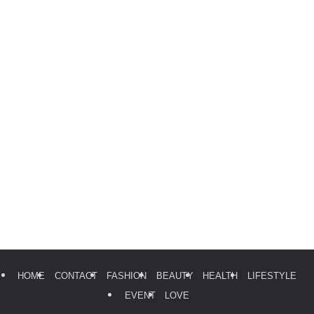
HOME
CONTACT
FASHION
BEAUTY
HEALTH
LIFESTYLE
EVENT
LOVE