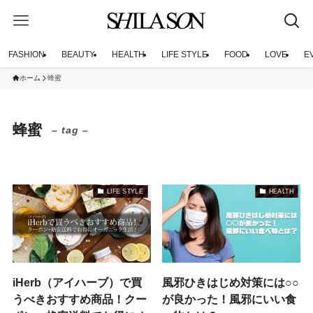
FASHION
BEAUTY
HEALTH
LIFE STYLE
FOOD
LOVE
E
ホーム
蜂蜜
蜂蜜
– tag –
LIFE STYLE
HEALTH
iHerb（アイハーブ）で買
風邪ひきはじめ対策には○○
うべきおすすめ商品！クー
が良かった！風邪にいい食