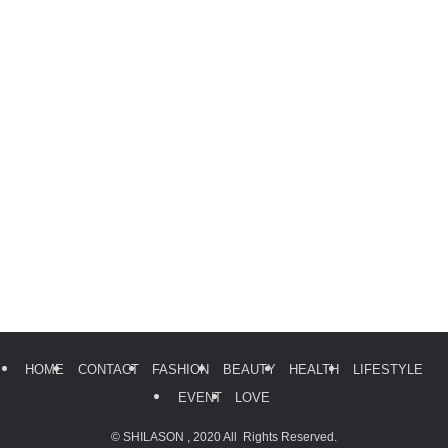
HOME
CONTACT
FASHION
BEAUTY
HEALTH
LIFESTYLE
EVENT
LOVE
©
SHILASON , 2020 All Rights Reserved.