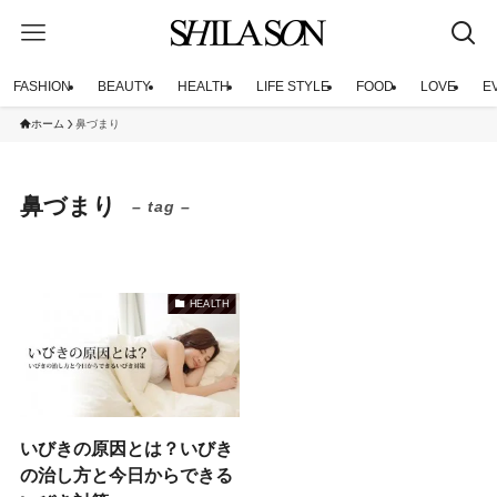
FASHION
BEAUTY
HEALTH
LIFE STYLE
FOOD
LOVE
E
ホーム
鼻づまり
鼻づまり
– tag –
HEALTH
いびきの原因とは？いびき
の治し方と今日からできる