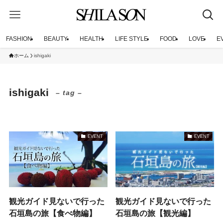
FASHION
BEAUTY
HEALTH
LIFE STYLE
FOOD
LOVE
E
ホーム
ishigaki
ishigaki
– tag –
EVENT
EVENT
観光ガイド見ないで行った
観光ガイド見ないで行った
石垣島の旅【食べ物編】
石垣島の旅【観光編】