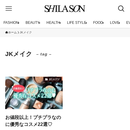
FASHION
BEAUTY
HEALTH
LIFE STYLE
FOOD
LOVE
E
ホーム
JKメイク
JKメイク
– tag –
BEAUTY
お値段以上！プチプラなの
に優秀なコスメ22選♡